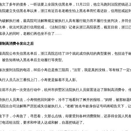
欠了多年的债务，一听说要上全国失信黑名单，11月22日，他立马跑到法院把钱还上
法院建立失信黑名单以来，浙江有近百名老赖生怕上黑名单而忙着还款，信用惩戒起
破解执行难，最高院司法解释规定被执行人具有履行能力而不履行生效判决，并符合
名单，依法对其进行信用惩戒，《法制日报》记者从浙江高院获悉，截至目前，浙江已有
续录入的同时，老赖们再也坐不住了……
限制高消费令发出之后
高院公布失信黑名单后，浙江高院总结了18个就此成功执结的典型案例，包括迫于
、被告知将纳入黑名单后主动履行等类型。
次接到法院的电话，80后小寿总是推三阻四，“法官，我是真的没钱，等有钱了一定
行人员几次三番找上门，小寿更是躲着不见人影。
前不久的一次突击行动中，杭州市拱墅区法院执行人员留置送达了限制高消费令、传
执行人员离去，小寿悄然回到家中，冷不丁地看到了摊开的报纸，“妈呀，被那标题
高院出台司法解释严厉惩戒失信被执行人，“老赖”姓名年龄身份证号码将昭告天下，
下子，小寿急了，寻思着，欠那么点钱，却要受到各种消费限制，还弄得全国人民都
打电话给法院，要求和申请人达成和解，自愿把钱还了。