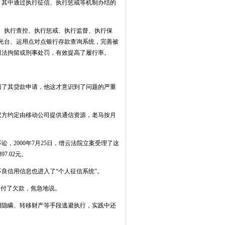
元，其中通过执行征信、执行惩戒等机制办结的
、执行查控、执行惩戒、执行监督、执行保
光台、运用点对点银行存款查询系统，完善被
司法拘留或刑事处罚，有效提高了履行率。
了其贷款申请，他这才意识到了问题的严重
双方约定由移动公司提供通信资源，老马按月
2000年7月25日，缙云法院立案受理了这
.02元。
良信用信息也进入了“个人征信系统”。
支付了欠款，焦急地说。
隐瞒、转移财产等手段逃避执行，实践中还