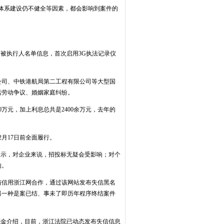
体系建设仍不健全等因素，都会影响到案件的
信被执行人名单信息，首次启用3G执法记录仪
公司、中铁港航局第二工程有限公司等大型国
括劳动争议、婚姻家庭纠纷。
万元，加上利息总共是2400余万元，去年的
月17日前全面履行。
表示，对企业来说，招投标无疑会受影响；对个
响。
与信用浙江网合作，通过该网站发布失信黑名
另一种是案已结、事未了即历年程序终结案件
茂金介绍，目前，浙江法院已动态发布失信信息