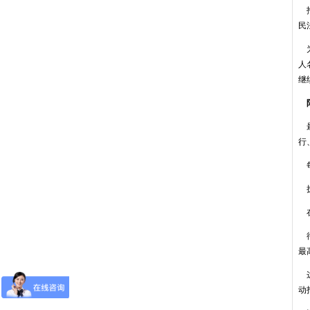
拖
民
为
人
继
最
行
每
执
在
待
最
这
动