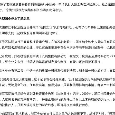
除了老赖施展各种各样的躲避执行手段外，申请执行人缺乏诉讼风险意识、社会诚信
行。”宁海法院执行实施科科长张春如此分析说。
型国企也上了黑名单
州市江干区法院近日开展了“收网2013”执行专项行动，公布了今年10月以来首批失
上网曝光的一起物业服务合同纠纷进行执行。
干区法院执行三庭庭长汪骏华介绍，在这27名老赖中，既有如中铁十八局集团有限
，也有知名度较高的企业，涉及案由主要集中在合同纠纷等商事经济纠纷案件，也包
者发现，排在榜首的是中铁十八局集团有限公司，被控欠下杭州某金属材料公司2300
决，至今分文未付，法院认为其违反财产报告制度，有能力还款而拒不履行。
名单公布第二天，中铁十八局集团公司就派代表到法院，和金属公司达成协议，在12
只要失信信息没被撤销，这个记录就会终身跟随。”江干区法院执行局副局长赵振祥
来说，无论是坐飞机、住高级宾馆、信用贷款，只要和信用挂钩的事情，都会产生影
江高院执行局综合处副处长裘茂金告诉《法制日报》记者，2009年，浙江法院开始
，入选黑名单的对象有两类，一种是正在执行的案件三个月以上未执结的被执行人，
的被执行人，只要发现可执行的财产线索，即可再次启动执行程序。
与最高院的要求相比，浙江失信被执行人黑名单的入选范围更宽，标准更刚性。”裘