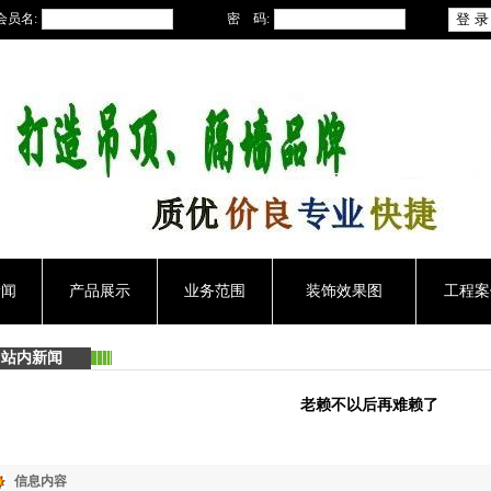
会员名:
密 码:
新闻
产品展示
业务范围
装饰效果图
工程案
站内新闻
老赖不以后再难赖了
信息内容