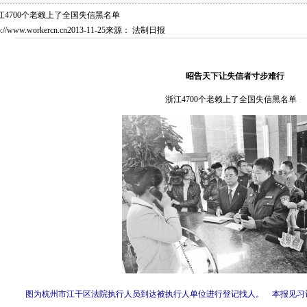
江4700个老赖上了全国失信黑名单
p://www.workercn.cn
2013-11-25
来源： 法制日报
昭告天下让失信者寸步难行
浙江4700个老赖上了全国失信黑名单
图为杭州市江干区法院执行人员到达被执行人单位进行登记找人。 本报见习