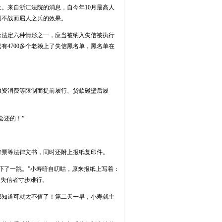
。来自浙江法院的消息，自今年10月最高人
到不战而屈人之兵的效果。
法定六种情形之一，应当被纳入失信被执行
4700多个老赖上了失信黑名单，黑名单在
融资消费等限制而提前履行、贷款碰壁后履
会还的！”
票等法律文书，同时还附上报纸复印件。
吓了一跳。”小寿暗自叨咕，原来报纸上写着：
让失信者寸步难行。
知道可就太不值了！第二天一早，小寿就主