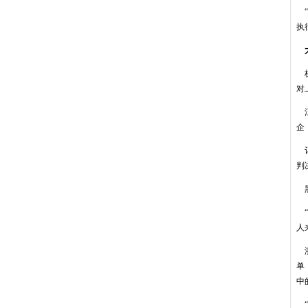
“
执
大
杭
对
江
企
记
判
黑
“
人
浙
单
中
“