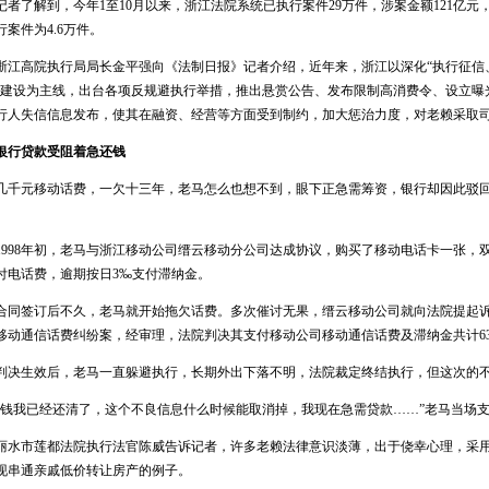
者了解到，今年1至10月以来，浙江法院系统已执行案件29万件，涉案金额121亿
行案件为4.6万件。
江高院执行局局长金平强向《法制日报》记者介绍，近年来，浙江以深化“执行征信
”建设为主线，出台各项反规避执行举措，推出悬赏公告、发布限制高消费令、设立曝
行人失信信息发布，使其在融资、经营等方面受到制约，加大惩治力度，对老赖采取
行贷款受阻着急还钱
千元移动话费，一欠十三年，老马怎么也想不到，眼下正急需筹资，银行却因此驳回
。
998年初，老马与浙江移动公司缙云移动分公司达成协议，购买了移动电话卡一张，
付电话费，逾期按日3‰支付滞纳金。
同签订后不久，老马就开始拖欠话费。多次催讨无果，缙云移动公司就向法院提起诉讼，
移动通信话费纠纷案，经审理，法院判决其支付移动公司移动通信话费及滞纳金共计6397
决生效后，老马一直躲避执行，长期外出下落不明，法院裁定终结执行，但这次的不
钱我已经还清了，这个不良信息什么时候能取消掉，我现在急需贷款……”老马当场
水市莲都法院执行法官陈威告诉记者，许多老赖法律意识淡薄，出于侥幸心理，采用
现串通亲戚低价转让房产的例子。