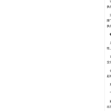
记
执
浙
障
执
银
几
性
1
交
合
起
判
“
丽
出