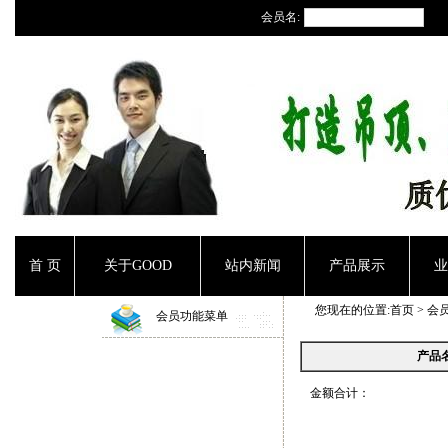
会员名:
首 页
关于GOOD
站内新闻
产品展示
业
您现在的位置:
首页
> 会
会员功能菜单
产品
￥.00
金额合计：