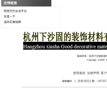
友情链接
阿里巴巴企业平台
百度一下
温州石膏线网
版权所有：杭州下沙固的装饰材料有
Copyright GOOD All 
使用条款
法律声明
客户
|
历史访问人数：5653972
站长统计