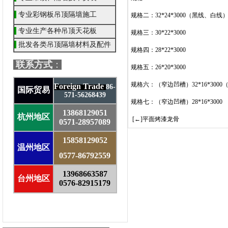
专业彩钢板吊顶隔墙施工
规格二：32*24*3000（黑线、白线
专业生产各种吊顶天花板
规格三：30*22*3000
批发各类吊顶隔墙材料及配件
规格四：28*22*3000
联系方式
：
规格五：26*20*3000
规格六：（窄边凹槽）32*16*300
Foreign Trade
86-
国际贸易
571-56268439
规格七：（窄边凹槽）28*16*3000
13868129051
杭州地区
[←]
平面烤漆龙骨
0571-28957089
15858129052
温州地区
0577-86792559
13968663587
台州地区
0576-82915179