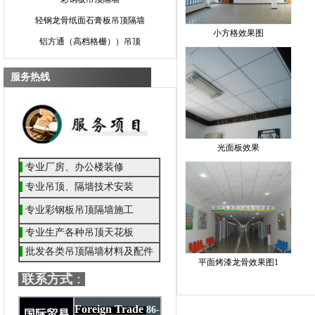
轻钢龙骨纸面石膏板吊顶隔墙
小方格效果图
铝方通（高档格栅））吊顶
服务热线
光面板效果
专业厂房、办公楼装修
专业吊顶
、隔墙技术安装
专业彩钢板吊顶隔墙施工
专业生产各种吊顶天花板
批发各类吊顶隔墙材料及配件
平面烤漆龙骨效果图1
联系方式
：
Foreign Trade
86-
国际贸易