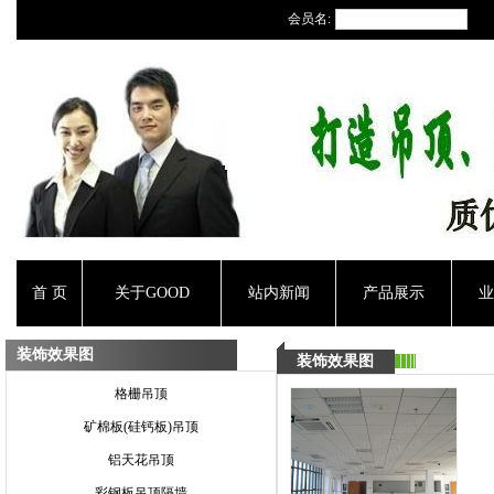
会员名:
首 页
关于GOOD
站内新闻
产品展示
业
装饰效果图
装饰效果图
格栅吊顶
矿棉板(硅钙板)吊顶
铝天花吊顶
彩钢板吊顶隔墙